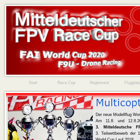
Start
Race Cup
Reglement
Flugplat
Der neue Modellflug Worl
Am 11.8. und 12.8.2
3. Mitteldeutsche
3. Teilwettbewerb der 
World Cup Lauf 2018.