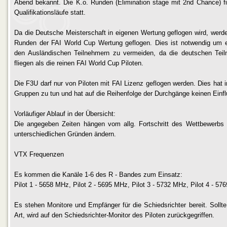
Abend bekannt. Die K.o. Runden (Elimination stage mit 2nd Chance) f
Qualifikationsläufe statt.
Da die Deutsche Meisterschaft in eigenen Wertung geflogen wird, werd
Runden der FAI World Cup Wertung geflogen. Dies ist notwendig um ei
den Ausländischen Teilnehmern zu vermeiden, da die deutschen Te
fliegen als die reinen FAI World Cup Piloten.
Die F3U darf nur von Piloten mit FAI Lizenz geflogen werden. Dies hat 
Gruppen zu tun und hat auf die Reihenfolge der Durchgänge keinen Einfl
Vorläufiger Ablauf in der Übersicht:
Die angegeben Zeiten hängen vom allg. Fortschritt des Wettbewerbs
unterschiedlichen Gründen ändern.
VTX Frequenzen
Es kommen die Kanäle 1-6 des R - Bandes zum Einsatz:
Pilot 1 - 5658 MHz, Pilot 2 - 5695 MHz, Pilot 3 - 5732 MHz, Pilot 4 - 57
Es stehen Monitore und Empfänger für die Schiedsrichter bereit. Sollt
Art, wird auf den Schiedsrichter-Monitor des Piloten zurückgegriffen.